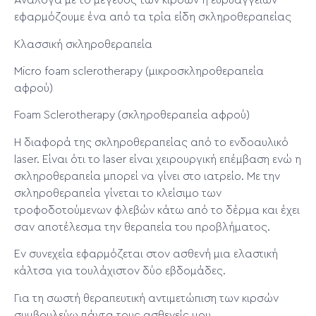
Ανάλογα με το μέγεθος των κιρσών ή ευρυαγγειών
εφαρμόζουμε ένα από τα τρία είδη σκληροθεραπείας
Κλασσική σκληροθεραπεία
Micro foam sclerotherapy (μικροσκληροθεραπεία
αφρού)
Foam Sclerotherapy (σκληροθεραπεία αφρού)
Η διαφορά της σκληροθεραπείας από το ενδοαυλικό
laser. Είναι ότι το laser είναι χειρουργική επέμβαση ενώ η
σκληροθεραπεία μπορεί να γίνει στο ιατρείο. Με την
σκληροθεραπεία γίνεται το κλείσιμο των
τροφοδοτούμενων φλεβών κάτω από το δέρμα και έχει
σαν αποτέλεσμα την θεραπεία του προβλήματος.
Εν συνεχεία εφαρμόζεται στον ασθενή μια ελαστική
κάλτσα για τουλάχιστον δύο εβδομάδες.
Για τη σωστή θεραπευτική αντιμετώπιση των κιρσών
συμβουλεύω πάντα τους ασθενείς μου.