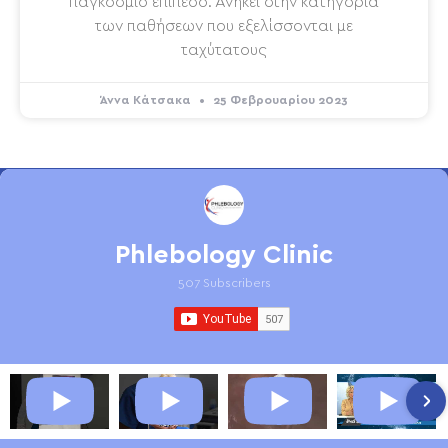
παγκόσμιο επίπεδο. Ανήκει στην κατηγορία
των παθήσεων που εξελίσσονται με
ταχύτατους
Άννα Κάτσακα
25 Φεβρουαρίου 2023
Phlebology Clinic
507 Subscribers