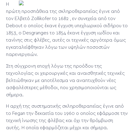
Η
πρώτη προσπάθεια της σκληροθεραπείας έγινε από
τον Ελβετό Zollikofer το 1682 , εν συνεχεία από τον
Debout o οποίος έκανε έγχυση υπεχλωρικού σιδήρου το
1853, ο Desgranges το 1854 έκανε έγχυση ιωδίου και
τανίνης στις φλέβες, αυτές οι τεχνικές αργότερα όμως
εγκαταλείφθηκαν λόγω των υψηλών ποσοστών
παρενεργειών.
Στη σύγχρονη εποχή λόγω της προόδου της
τεχνολογίας οι χειρουργικές και αναισθητικές τεχνικές
βελτιώθηκαν με αποτέλεσμα να αναπτυχθούν νέες
ασφαλέστερες μέθοδοι, που χρησιμοποιούνται ως
σήμερα.
Η αρχή της συστηματικής σκληροθεραπείας έγινε από
το Fegan την δεκαετία του 1960 ο οποίος εφάρμοσε την
τεχνική ίνωσης της φλέβας και όχι την θρόμβωση
αυτής. Η οποία εφαρμόζεται μέχρι και σήμερα.