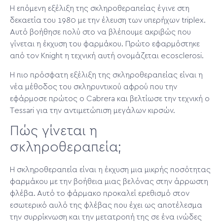
Η επόμενη εξέλιξη της σκληροθεραπείας έγινε στη
δεκαετία του 1980 με την έλευση των υπερήχων triplex.
Αυτό βοήθησε πολύ στο να βλέπουμε ακριβώς που
γίνεται η έκχυση του φαρμάκου. Πρώτο εφαρμόστηκε
από τον Knight η τεχνική αυτή ονομάζεται ecosclerosi.
Η πιο πρόσφατη εξέλιξη της σκληροθεραπείας είναι η
νέα μέθοδος του σκληρυντικού αφρού που την
εφάρμοσε πρώτος ο Cabrera και βελτίωσε την τεχνική ο
Τessari για την αντιμετώπιση μεγάλων κιρσών.
Πώς γίνεται η
σκληροθεραπεία;
Η σκληροθεραπεία είναι η έκχυση μια μικρής ποσότητας
φαρμάκου με την βοήθεια μιας βελόνας στην άρρωστη
φλέβα. Αυτό το φάρμακο προκαλεί ερεθισμό στον
εσωτερικό αυλό της φλέβας που έχει ως αποτέλεσμα
την συρρίκνωση και την μετατροπή της σε ένα ινώδες