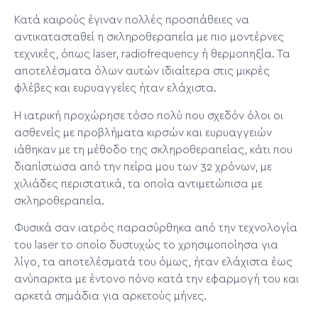
Κατά καιρούς έγιναν πολλές προσπάθειες να
αντικατασταθεί η σκληροθεραπεία με πιο μοντέρνες
τεχνικές, όπως laser, radiofrequency ή θερμοπηξία. Τα
αποτελέσματα όλων αυτών ιδιαίτερα στις μικρές
φλέβες και ευρυαγγείες ήταν ελάχιστα.
Η ιατρική προχώρησε τόσο πολύ που σχεδόν όλοι οι
ασθενείς με προβλήματα κιρσών και ευρυαγγειών
ιάθηκαν με τη μέθοδο της σκληροθεραπείας, κάτι που
διαπίστωσα από την πείρα μου των 32 χρόνων, με
χιλιάδες περιστατικά, τα οποία αντιμετώπισα με
σκληροθεραπεία.
Φυσικά σαν ιατρός παρασύρθηκα από την τεχνολογία
του laser το οποίο δυστυχώς το χρησιμοποίησα για
λίγο, τα αποτελέσματά του όμως, ήταν ελάχιστα έως
ανύπαρκτα με έντονο πόνο κατά την εφαρμογή του και
αρκετά σημάδια για αρκετούς μήνες.