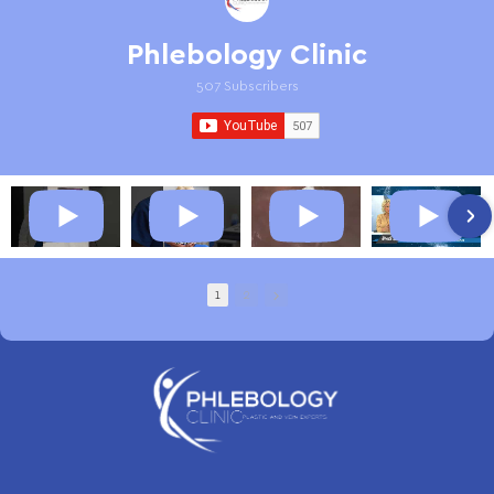
Phlebology Clinic
507 Subscribers
1
2