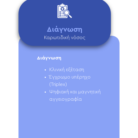
Διάγνωση
Καρωτιδική νόσος
Διάγνωση
Κλινική εξέταση
Έγχρωμο υπέρηχο
(Triplex)
Ψηφιακή και μαγνητική
αγγειογραφία