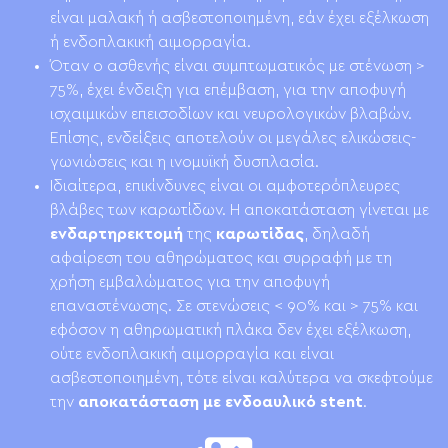
είναι μαλακή ή ασβεστοποιημένη, εάν έχει εξέλκωση
ή ενδοπλακική αιμορραγία.
Όταν ο ασθενής είναι συμπτωματικός με στένωση >
75%, έχει ένδειξη για επέμβαση, για την αποφυγή
ισχαιμικών επεισοδίων και νευρολογικών βλαβών.
Επίσης, ενδείξεις αποτελούν οι μεγάλες ελικώσεις-
γωνιώσεις και η ινομυϊκή δυσπλασία.
Ιδιαίτερα, επικίνδυνες είναι οι αμφοτερόπλευρες
βλάβες των καρωτίδων. Η αποκατάσταση γίνεται με
ενδαρτηρεκτομή
της
καρωτίδας
, δηλαδή
αφαίρεση του αθηρώματος και συρραφή με τη
χρήση εμβαλώματος για την αποφυγή
επαναστένωσης. Σε στενώσεις < 90% και > 75% και
εφόσον η αθηρωματική πλάκα δεν έχει εξέλκωση,
ούτε ενδοπλακική αιμορραγία και είναι
ασβεστοποιημένη, τότε είναι καλύτερα να σκεφτούμε
την
αποκατάσταση με
ενδοαυλικό stent
.