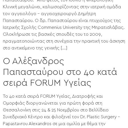
Παπασταύρου. Από φέτος τον Ιούνιο η Φλεβολογική
Κλινική μεγαλώνει, καλωσορίζοντας στην ιατρική ομάδα
τον αγγειολόγο – αγγειοχειρουργό Δημήτρη
Παπασταύρου. Ο δρ. Παπασταύρου είναι πτυχιούχος της
Ιατρικής Σχολής Commenius University της Μπρατισλάβας.
Ολοκλήρωσε τις βασικές σπουδές του το 2009,
πραγματοποιώντας στη συνέχεια την πρακτική του άσκηση
στο αντικείμενο της γενικής […]
Ο Αλέξανδρος
Παπασταύρου στο 4ο κατά
σειρά FORUM Υγείας
Το 4ο κατά σειρά FORUM Υγείας, Διατροφής και
Ομορφιάς διοργανώνεται για πρώτη φορά στη
Θεσσαλονίκη στις 24 & 25 Νοεμβρίου στο Βελλίδειο
Συνεδριακό Κέντρο και φιλοξενεί τον Dr. Plastic Surgery –
Papastavrou Alexandros σε μια ομιλία με θέμα την