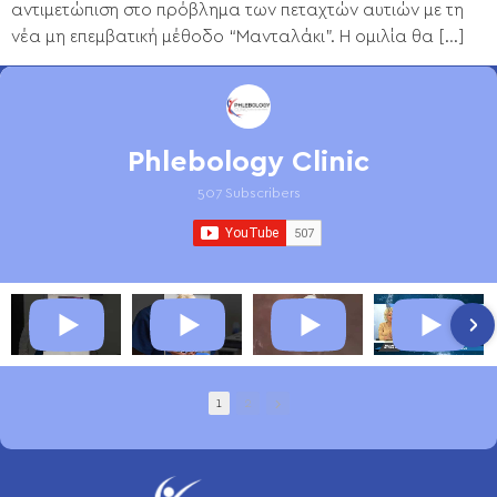
αντιμετώπιση στο πρόβλημα των πεταχτών αυτιών με τη
νέα μη επεμβατική μέθοδο “Μανταλάκι”. Η ομιλία θα […]
Phlebology Clinic
507 Subscribers
1
2