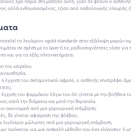
οποίος έχει πείρα στη μέθοδο αυτή, γιατί δε φτάνει ο ασθενή
ένος αλλά ενθουσιασμένος, τόσο από παθολογικής πλευράς 
ματα
οτελεί το λεγόμενο «gold standard» στην εξάλειψη μικρών κι
τιμάται σε σχέση με το laser ή τις ραδιοσυχνότητες τόσο για
ο και για τα εξής πλεονεκτήματα:
ο του ιατρείου.
 αναισθησία.
 η έγχυση του σκληρυντικού αφρού, ο ασθενής επιστρέφει άμ
τητες.
η έγχυση του φαρμάκου λόγω του ότι γίνεται με την βοήθεια 
νος κατά την διάρκεια και μετά την θεραπεία.
 πιο οικονομικά από μια χειρουργική επέμβαση.
μές, δε γίνεται αφαίρεση της φλέβας.
ι λιγότεροι μώλωπες από μια χειρουργική επέμβαση.
 πως πρόκειται για μια ασφαλή μέθοδο που έχει ελάχιστες ή μ