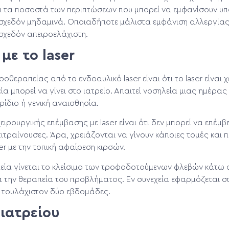
αι τα ποσοστά των περιπτώσεων που μπορεί να εμφανίσουν υπ
 σχεδόν μηδαμινά. Οποιαδήποτε μάλιστα εμφάνιση αλλεργίας
σχεδόν απειροελάχιστη.
με το laser
οθεραπείας από το ενδοαυλικό laser είναι ότι το laser είναι 
 μπορεί να γίνει στο ιατρείο. Απαιτεί νοσηλεία μιας ημέρας κ
ρίδιο ή γενική αναισθησία.
ειρουργικής επέμβασης με laser είναι ότι δεν μπορεί να επέμβ
ατιτραίνουσες. Άρα, χρειάζονται να γίνουν κάποιες τομές και
er με την τοπική αφαίρεση κιρσών.
εία γίνεται το κλείσιμο των τροφοδοτούμενων φλεβών κάτω 
 την θεραπεία του προβλήματος. Εν συνεχεία εφαρμόζεται σ
α τουλάχιστον δύο εβδομάδες.
ιατρείου