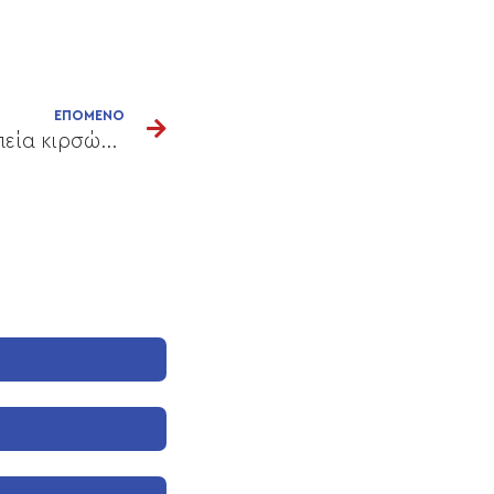
ΕΠΟΜΕΝΟ
Ενδοαυλικό laser – Θεραπεία κιρσών με laser