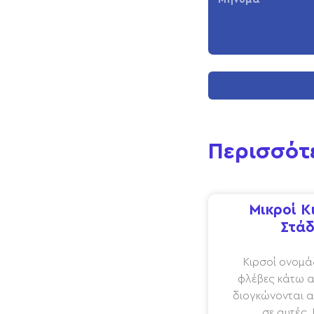
Περισσότ
Μικροί Κ
Στάδ
Κιρσοί ονομάζ
φλέβες κάτω α
διογκώνονται α
σε αυτές.