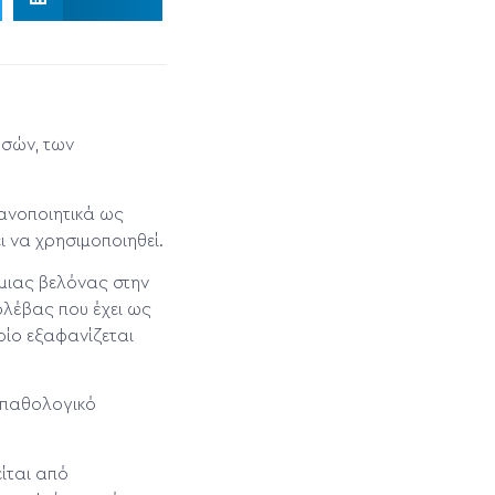
ρσών, των
κανοποιητικά ως
ι να χρησιμοποιηθεί.
 μιας βελόνας στην
λέβας που έχει ως
οίο εξαφανίζεται
ο παθολογικό
ίται από