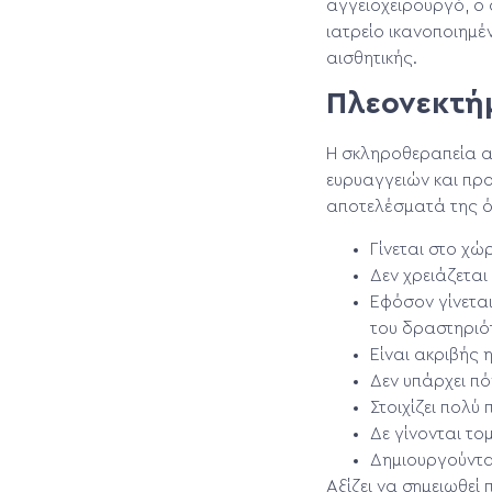
αγγειοχειρουργό, ο 
ιατρείο ικανοποιημ
αισθητικής.
Πλεονεκτή
Η σκληροθεραπεία απ
ευρυαγγειών και προ
αποτελέσματά της όσ
Γίνεται στο χώρ
Δεν χρειάζεται
Εφόσον γίνεται
του δραστηριό
Είναι ακριβής 
Δεν υπάρχει πό
Στοιχίζει πολύ
Δε γίνονται το
Δημιουργούντα
Αξίζει να σημειωθεί