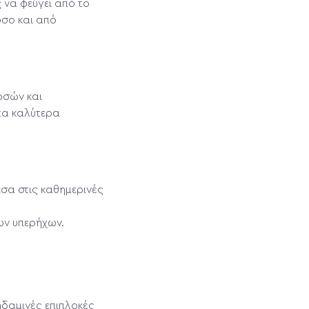
ς να φεύγει από το
όσο και από
ρσών και
 τα καλύτερα
εσα στις καθημερινές
των υπερήχων.
ηδαμινές επιπλοκές