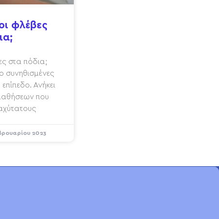
οι φλέβες
ια;
βες στα πόδια;
ιο συνηθισμένες
επίπεδο. Ανήκει
 παθήσεων που
ταχύτατους
βρουαρίου 2023