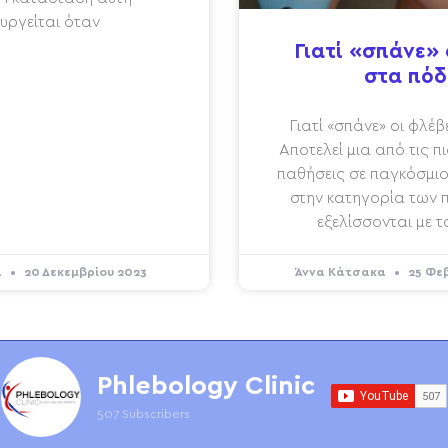
υργείται όταν
Γιατί «σπάνε» 
στα πόδ
Γιατί «σπάνε» οι φλέ
Αποτελεί μια από τις π
παθήσεις σε παγκόσμιο 
στην κατηγορία των
εξελίσσονται με 
α
20 Δεκεμβρίου 2023
Άννα Κάτσακα
25 Φε
Phlebology Clinic
507 Subscribers