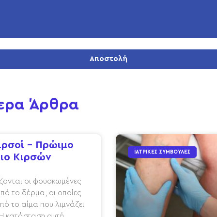
Αποστολή
ερα Άρθρα
ιρσοί – Πρώιμο
ΙΑΤΡΙΚΈΣ ΣΥΜΒΟΥΛΈΣ
ιο Κιρσών
ονται οι φουσκωμένες
πό το δέρμα, οι οποίες
πό το αίμα που λιμνάζει
 Η κατάσταση αυτή