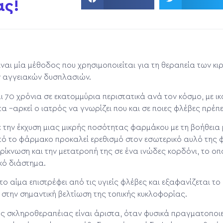
ας!
ναι μία μέθοδος που χρησιμοποιείται για τη θεραπεία των κι
ν αγγειακών δυσπλασιών.
 70 χρόνια σε εκατομμύρια περιστατικά ανά τον κόσμο, με ι
 –αρκεί ο ιατρός να γνωρίζει που και σε ποιες φλέβες πρέπε
 την έκχυση μιας μικρής ποσότητας φαρμάκου με τη βοήθεια
ό το φάρμακο προκαλεί ερεθισμό στον εσωτερικό αυλό της φ
ίκνωση και την μετατροπή της σε ένα ινώδες κορδόνι, το οπ
κό διάστημα.
το αίμα επιστρέφει από τις υγιείς φλέβες και εξαφανίζεται τ
στην σημαντική βελτίωση της τοπικής κυκλοφορίας.
ς σκληροθεραπέιας είναι άριστα, όταν φυσικά πραγματοποιε