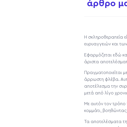
άρθρο μ
H σκληροθεραπεία εί
ευρυαγγειών και τω
Εφαρμόζεται εδώ και
άριστα αποτελέσματα
Πραγματοποιείται με
άρρωστη φλέβα. Αυτ
αποτέλεσμα την συρρ
μετά από λίγο χρονι
Με αυτόν τον τρόπο 
κομμάτι, βοηθώντας 
Τα αποτελέσματα τη