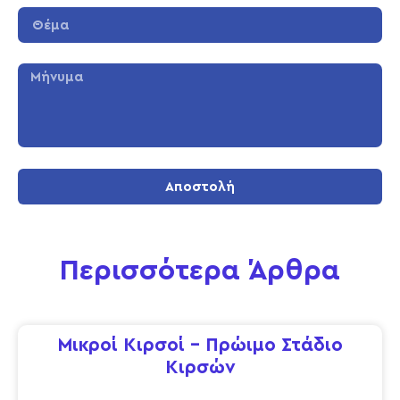
Αποστολή
Περισσότερα Άρθρα
Μικροί Κιρσοί – Πρώιμο Στάδιο
Κιρσών