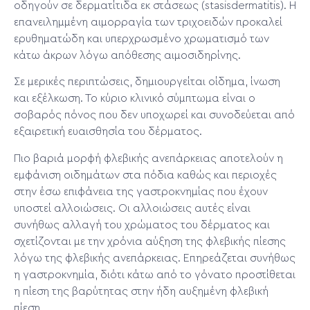
οδηγούν σε δερματίτιδα εκ στάσεως (stasisdermatitis). Η
επανειλημμένη αιμορραγία των τριχοειδών προκαλεί
ερυθηματώδη και υπερχρωσμένο χρωματισμό των
κάτω άκρων λόγω απόθεσης αιμοσιδηρίνης.
Σε μερικές περιπτώσεις, δημιουργείται οίδημα, ίνωση
και εξέλκωση. Το κύριο κλινικό σύμπτωμα είναι ο
σοβαρός πόνος που δεν υποχωρεί και συνοδεύεται από
εξαιρετική ευαισθησία του δέρματος.
Πιο βαριά μορφή φλεβικής ανεπάρκειας αποτελούν η
εμφάνιση οιδημάτων στα πόδια καθώς και περιοχές
στην έσω επιφάνεια της γαστροκνημίας που έχουν
υποστεί αλλοιώσεις. Οι αλλοιώσεις αυτές είναι
συνήθως αλλαγή του χρώματος του δέρματος και
σχετίζονται με την χρόνια αύξηση της φλεβικής πίεσης
λόγω της φλεβικής ανεπάρκειας. Επηρεάζεται συνήθως
η γαστροκνημία, διότι κάτω από το γόνατο προστίθεται
η πίεση της βαρύτητας στην ήδη αυξημένη φλεβική
πίεση.