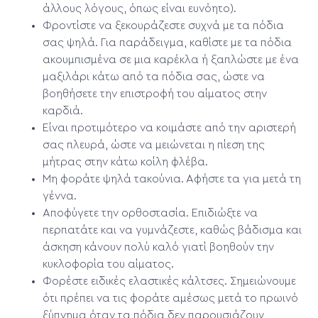
άλλους λόγους, όπως είναι ευνόητο).
Φροντίστε να ξεκουράζεστε συχνά με τα πόδια
σας ψηλά. Για παράδειγμα, καθίστε με τα πόδια
ακουμπισμένα σε μια καρέκλα ή ξαπλώστε με ένα
μαξιλάρι κάτω από τα πόδια σας, ώστε να
βοηθήσετε την επιστροφή του αίματος στην
καρδιά.
Είναι προτιμότερο να κοιμάστε από την αριστερή
σας πλευρά, ώστε να μειώνεται η πίεση της
μήτρας στην κάτω κοίλη φλέβα.
Μη φοράτε ψηλά τακούνια. Αφήστε τα για μετά τη
γέννα.
Αποφύγετε την ορθοστασία. Επιδιώξτε να
περπατάτε και να γυμνάζεστε, καθώς βάδισμα και
άσκηση κάνουν πολύ καλό γιατί βοηθούν την
κυκλοφορία του αίματος.
Φορέστε ειδικές ελαστικές κάλτσες. Σημειώνουμε
ότι πρέπει να τις φοράτε αμέσως μετά το πρωινό
ξύπνημα,όταν τα πόδια δεν παρουσιάζουν