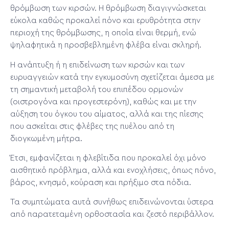
θρόμβωση των κιρσών. Η θρόμβωση διαγιγνώσκεται
εύκολα καθώς προκαλεί πόνο και ερυθρότητα στην
περιοχή της θρόμβωσης, η οποία είναι θερμή, ενώ
ψηλαφητικά η προσβεβλημένη φλέβα είναι σκληρή.
Η ανάπτυξη ή η επιδείνωση των κιρσών και των
ευρυαγγειών κατά την εγκυμοσύνη σχετίζεται άμεσα με
τη σημαντική μεταβολή του επιπέδου ορμονών
(οιστρογόνα και προγεστερόνη), καθώς και με την
αύξηση του όγκου του αίματος, αλλά και της πίεσης
που ασκείται στις φλέβες της πυέλου από τη
διογκωμένη μήτρα.
Έτσι, εμφανίζεται η φλεβίτιδα που προκαλεί όχι μόνο
αισθητικό πρόβλημα, αλλά και ενοχλήσεις, όπως πόνο,
βάρος, κνησμό, κούραση και πρήξιμο στα πόδια.
Τα συμπτώματα αυτά συνήθως επιδεινώνονται ύστερα
από παρατεταμένη ορθοστασία και ζεστό περιβάλλον.