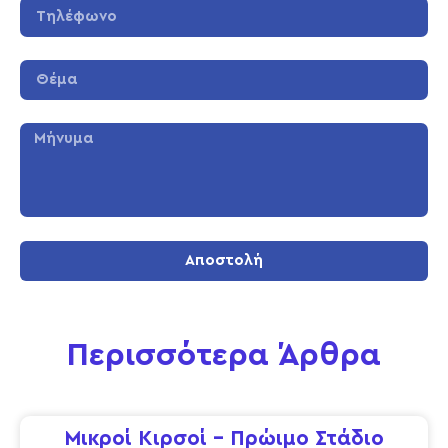
Αποστολή
Περισσότερα Άρθρα
Μικροί Κιρσοί – Πρώιμο Στάδιο