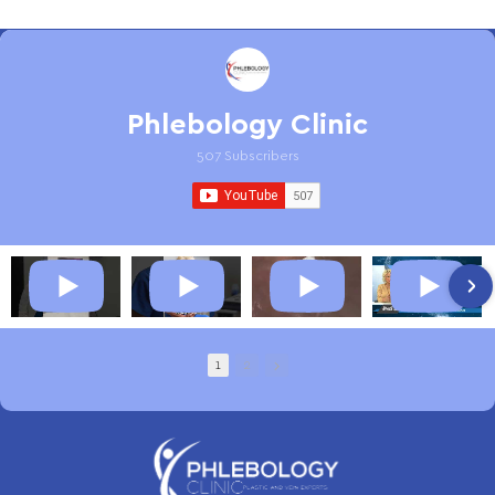
Phlebology Clinic
507 Subscribers
1
2