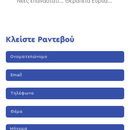
Νέες επαναστατικές μέθοδοι κατά των κιρσών και της χρόνιας φλεβικής ανεπάρκειας
Θεραπεία Ευρυαγγείων
Κλείστε Ραντεβού