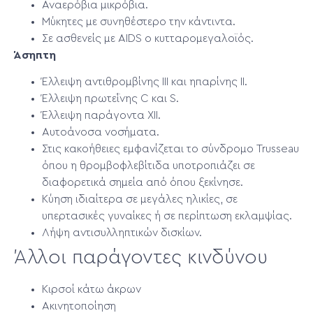
Αναερόβια μικρόβια.
Μύκητες με συνηθέστερο την κάντιντα.
Σε ασθενείς με AIDS ο κυτταρομεγαλοϊός.
Άσηπτη
Έλλειψη αντιθρομβίνης ΙΙΙ και ηπαρίνης ΙΙ.
Έλλειψη πρωτεΐνης C και S.
Έλλειψη παράγοντα ΧΙΙ.
Αυτοάνοσα νοσήματα.
Στις κακοήθειες εμφανίζεται το σύνδρομο Trusseau
όπου η θρομβοφλεβίτιδα υποτροπιάζει σε
διαφορετικά σημεία από όπου ξεκίνησε.
Κύηση ιδιαίτερα σε μεγάλες ηλικίες, σε
υπερτασικές γυναίκες ή σε περίπτωση εκλαμψίας.
Λήψη αντισυλληπτικών δισκίων.
Άλλοι παράγοντες κινδύνου
Κιρσοί κάτω άκρων
Ακινητοποίηση