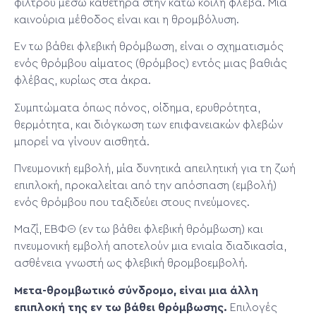
φίλτρου μέσω καθετήρα στην κάτω κοίλη φλέβα. Μια
καινούρια μέθοδος είναι και η θρομβόλυση.
Ev τω βάθει φλεβική θρόμβωση, είναι ο σχηματισμός
ενός θρόμβου αίματος (θρόμβος) εντός μιας βαθιάς
φλέβας, κυρίως στα άκρα.
Συμπτώματα όπως πόνος, οίδημα, ερυθρότητα,
θερμότητα, και διόγκωση των επιφανειακών φλεβών
μπορεί να γίνουν αισθητά.
Πνευμονική εμβολή, μία δυνητικά απειλητική για τη ζωή
επιπλοκή, προκαλείται από την απόσπαση (εμβολή)
ενός θρόμβου που ταξιδεύει στους πνεύμονες.
Μαζί, ΕΒΦΘ (εν τω βάθει φλεβική θρόμβωση) και
πνευμονική εμβολή αποτελούν μια ενιαία διαδικασία,
ασθένεια γνωστή ως φλεβική θρομβοεμβολή.
Μετα-θρομβωτικό σύνδρομο, είναι μια άλλη
επιπλοκή της εν τω βάθει θρόμβωσης.
Επιλογές