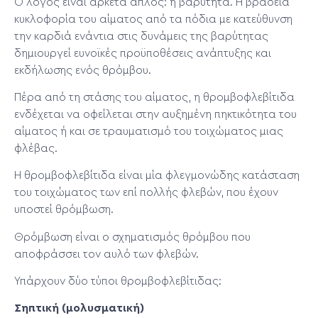
Ο λόγος είναι αρκετά απλός: η βαρύτητα. Η βραδεία
κυκλοφορία του αίματος από τα πόδια με κατεύθυνση
την καρδιά ενάντια στις δυνάμεις της βαρύτητας
δημιουργεί ευνοϊκές προϋποθέσεις ανάπτυξης και
εκδήλωσης ενός θρόμβου.
Πέρα από τη στάσης του αίματος, η θρομβοφλεβίτιδα
ενδέχεται να οφείλεται στην αυξημένη πηκτικότητα του
αίματος ή και σε τραυματισμό του τοιχώματος μιας
φλέβας.
Η θρομβοφλεβίτιδα είναι μία φλεγμονώδης κατάσταση
του τοιχώματος των επί πολλής φλεβών, που έχουν
υποστεί θρόμβωση.
Θρόμβωση είναι ο σχηματισμός θρόμβου που
αποφράσσει τον αυλό των φλεβών.
Υπάρχουν δύο τύποι θρομβοφλεβίτιδας:
Σηπτική (μολυσματική)