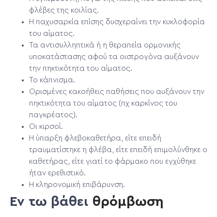
φλέβες της κοιλίας.
Η παχυσαρκία επίσης δυσχεραίνει την κυκλοφορία
του αίματος.
Τα αντισυλληπτικά ή η θεραπεία ορμονικής
υποκατάστασης αφού τα οιστρογόνα αυξάνουν
την πηκτικότητα του αίματος.
Το κάπνισμα.
Ορισμένες κακοήθεις παθήσεις που αυξάνουν την
πηκτικότητα του αίματος (πχ καρκίνος του
παγκρέατος).
Οι κιρσοί.
Η ύπαρξη φλεβοκαθετήρα, είτε επειδή
τραυματίστηκε η φλέβα, είτε επειδή επιμολύνθηκε ο
καθετήρας, είτε γιατί το φάρμακο που εγχύθηκε
ήταν ερεθιστικό.
Η κληρονομική επιβάρυνση.
Εν τω βάθει
θρόμβωση