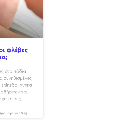
οι φλέβες
ια;
βες στα πόδια;
ιο συνηθισμένες
επίπεδο. Ανήκει
 παθήσεων που
ταχύτατους
βρουαρίου 2023