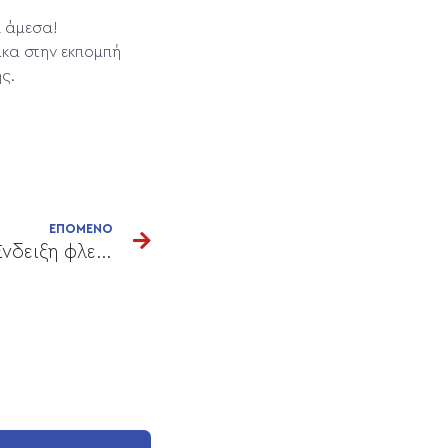
ι άμεσα!
κα στην εκπομπή
ς.
ΕΠΟΜΕΝΟ
Ευρυαγγείες στα πόδια: Ένδειξη φλεβικής ανεπάρκειας