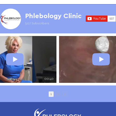
Phlebology Clinic
507 Subscribers
00:40
1
2