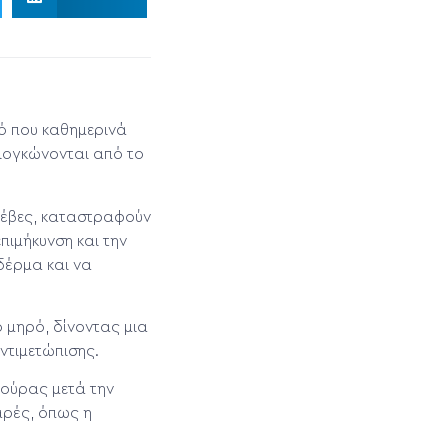
τό που καθημερινά
διογκώνονται από το
φλέβες, καταστραφούν
πιμήκυνση και την
δέρμα και να
ο μηρό, δίνοντας μια
ντιμετώπισης.
γούρας μετά την
αρές, όπως η