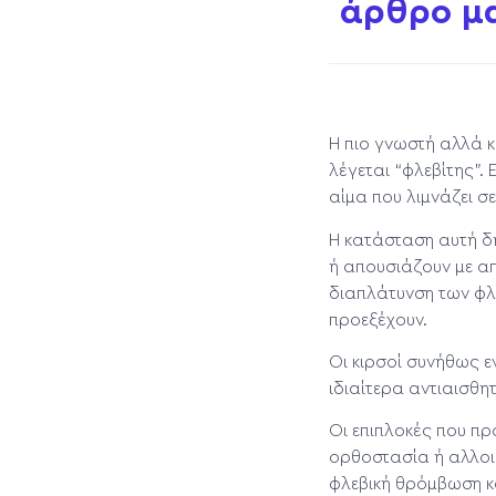
άρθρο μ
Η πιο γνωστή αλλά κ
λέγεται “φλεβίτης”.
αίμα που λιμνάζει σε
Η κατάσταση αυτή δη
ή απουσιάζουν με απ
διαπλάτυνση των φλ
προεξέχουν.
Οι κιρσοί συνήθως ε
ιδιαίτερα αντιαισθη
Οι επιπλοκές που πρ
ορθοστασία ή αλλοι
φλεβική θρόμβωση κα