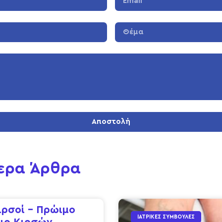
Αποστολή
ερα Άρθρα
ιρσοί – Πρώιμο
ΙΑΤΡΙΚΈΣ ΣΥΜΒΟΥΛΈΣ