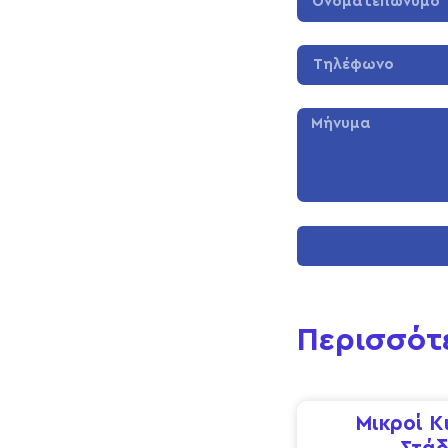
Περισσότ
Μικροί Κ