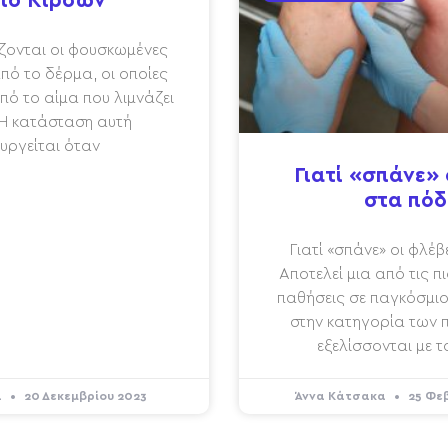
ιο Κιρσών
ονται οι φουσκωμένες
πό το δέρμα, οι οποίες
πό το αίμα που λιμνάζει
 Η κατάσταση αυτή
υργείται όταν
Γιατί «σπάνε» 
στα πόδ
Γιατί «σπάνε» οι φλέ
Αποτελεί μια από τις π
παθήσεις σε παγκόσμιο 
στην κατηγορία των
εξελίσσονται με 
α
20 Δεκεμβρίου 2023
Άννα Κάτσακα
25 Φε