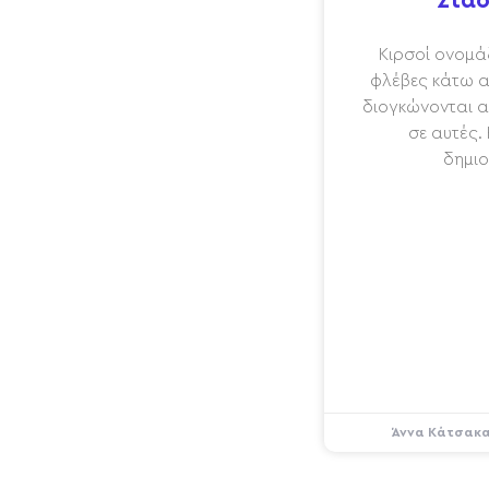
Στάδ
Κιρσοί ονομάζ
φλέβες κάτω α
διογκώνονται α
σε αυτές.
δημιο
Άννα Κάτσακ