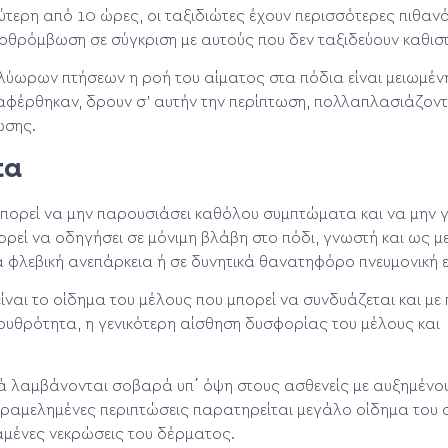
λύτερη από 10 ώρες, οι ταξιδιώτες έχουν περισσότερες πιθαν
θρόμβωση σε σύγκριση με αυτούς που δεν ταξιδεύουν καθιστ
ολύωρων πτήσεων η ροή του αίματος στα πόδια είναι μειωμέν
αφέρθηκαν, δρουν σ’ αυτήν την περίπτωση, πολλαπλασιάζοντ
ωσης.
τα
ορεί να μην παρουσιάσει καθόλου συμπτώματα και να μην γί
ορεί να οδηγήσει σε μόνιμη βλάβη στο πόδι, γνωστή και ως 
 φλεβική ανεπάρκεια ή σε δυνητικά θανατηφόρο πνευμονική 
ίναι το οίδημα του μέλους που μπορεί να συνδυάζεται και με
ερυθρότητα, η γενικότερη αίσθηση δυσφορίας του μέλους και
 λαμβάνονται σοβαρά υπ΄ όψη στους ασθενείς με αυξημένο
αραμελημένες περιπτώσεις παρατηρείται μεγάλο οίδημα του 
αμένες νεκρώσεις του δέρματος.