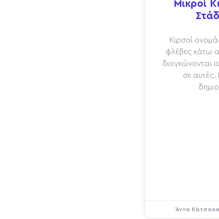
Μικροί Κ
Στάδ
Κιρσοί ονομάζ
φλέβες κάτω α
διογκώνονται α
σε αυτές.
δημιο
Άννα Κάτσακ