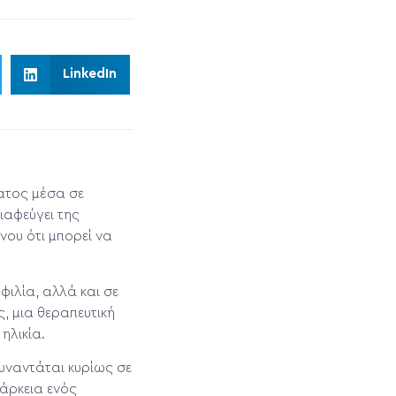
LinkedIn
ατος μέσα σε
ιαφεύγει της
νου ότι μπορεί να
φιλία, αλλά και σε
, μια θεραπευτική
ηλικία.
υναντάται κυρίως σε
ιάρκεια ενός