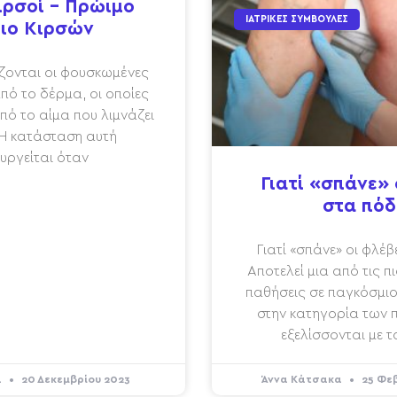
ιρσοί – Πρώιμο
ΙΑΤΡΙΚΈΣ ΣΥΜΒΟΥΛΈΣ
ιο Κιρσών
ονται οι φουσκωμένες
πό το δέρμα, οι οποίες
πό το αίμα που λιμνάζει
 Η κατάσταση αυτή
υργείται όταν
Γιατί «σπάνε» 
στα πόδ
Γιατί «σπάνε» οι φλέ
Αποτελεί μια από τις π
παθήσεις σε παγκόσμιο 
στην κατηγορία των
εξελίσσονται με 
α
20 Δεκεμβρίου 2023
Άννα Κάτσακα
25 Φε