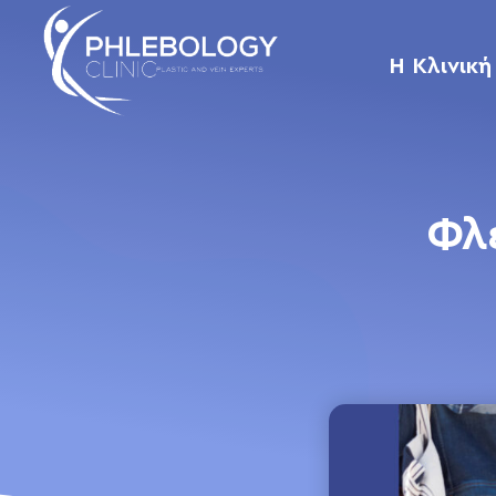
Η Κλινική
Φλ