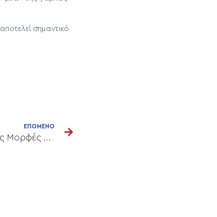
αποτελεί σημαντικό
ΕΠΟΜΕΝΟ
Τοπικό πάχος & Σύγχρονες Μορφές Αντιμετώπισης