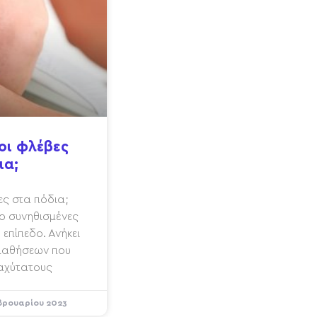
οι φλέβες
ια;
βες στα πόδια;
ιο συνηθισμένες
επίπεδο. Ανήκει
 παθήσεων που
ταχύτατους
βρουαρίου 2023