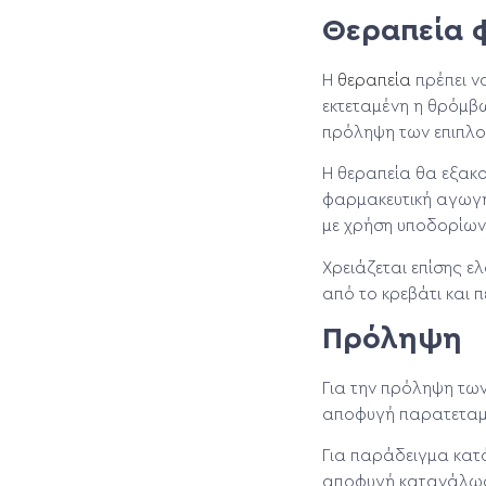
Θεραπεία
Η
θεραπεία
πρέπει ν
εκτεταμένη η θρόμβω
πρόληψη των επιπλ
Η θεραπεία θα εξακο
φαρμακευτική αγωγή.
με χρήση υποδορίων 
Χρειάζεται επίσης ε
από το κρεβάτι και 
Πρόληψη
Για την πρόληψη των
αποφυγή παρατεταμ
Για παράδειγμα κατά
αποφυγή κατανάλωση