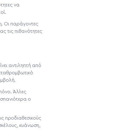
ότητες να
οί.
η. Οι παράγοντες
ας τις πιθανότητες
νει αντιληπτή από
μεταθρομβωτικό
εμβολή.
 πόνο. Άλλες
 σπανιότερα ο
υς προδιαθεσικούς
σκέλους, κυάνωση,