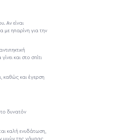
. Αν είναι
α με ηπαρίνη για την
αντιπηκτική
ίνει και στο σπίτι
ι, καθώς και έγερση
 το δυνατόν
ται καλή ενυδάτωση,
ων μυών της γάμπας