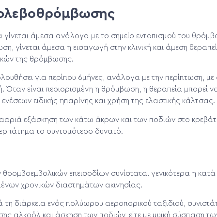
φλεβοθρόμβωσης
α γίνεται άμεσα ανάλογα με το σημείο εντοπισμού του θρόμβου
ση, γίνεται άμεσα η εισαγωγή στην κλινική και άμεση θεραπεί
οκών της θρόμβωσης.
λουθήσει για περίπου 6μήνες, ανάλογα με την περίπτωση, με 
 Όταν είναι περιορισμένη η θρόμβωση, η θεραπεία μπορεί να γ
ενέσεων ειδικής ηπαρίνης και χρήση της ελαστικής κάλτσας.
λαφριά εξάσκηση των κάτω άκρων και των ποδιών στο κρεβάτ
περπάτημα το συντομότερο δυνατό.
 θρομβοεμβολικών επεισοδίων συνίσταται γενικότερα η κατά
ένων χρονικών διαστημάτων ακινησίας.
 τη διάρκεια ενός πολύωρου αεροπορικού ταξιδιού, συνιστά
ς αλκοόλ και άσκηση των ποδιών, είτε με μυϊκή σύσπαση τ