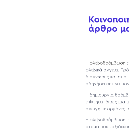
Κοινοποι
άρθρο μ
Η
φλεβοθρόμβωση
ε
φλεβικά αγγεία. Πρό
διάγνωσης και αποτε
οδηγήσει σε πνευμον
Η δημιουργία θρόμβο
επίκτητα, όπως μια 
αγωγή με ορμόνες, η
Η φλεβοθρόμβωση εί
άτομα που ταξιδεύου