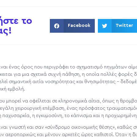
ήστε το
Facebook
Twitter
ας!
ίναι ένας όρος που περιγράφει το σχηματισμό πηγμάτων αίμ
κειται για μια σχετικά συχνή πάθηση, η οποία πολλές φορές δ
λεί σημαντική αιτία νοσηρότητας και θνησιμότητας – δεδομέ
ική εμβολή.
υ μπορεί να οφείλεται σε κληρονομικά αίτια, όπως η θρομβο
μεγάλη χειρουργική επέμβαση, ένας πρόσφατος τραυματισμός
 παχυσαρκία, η εγκυμοσύνη, το κάπνισμα και η προχωρημένη 
ναι γνωστή και σαν «σύνδρομο οικονομικής θέσης», καθώς σ
ν αεροπορικώς και μένουν αρκετές ώρες καθιστοί. Όταν η δ