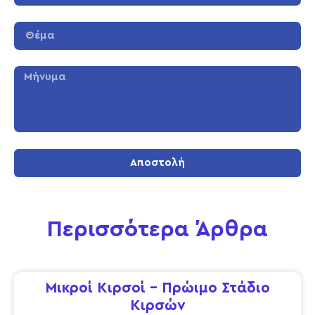
Αποστολή
Περισσότερα Άρθρα
Μικροί Κιρσοί – Πρώιμο Στάδιο
Κιρσών