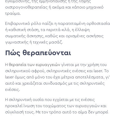
εγκυμοσύνης, της εμμηνόπαυσης ή της λήψης
οιστρογονοθεραπείας ή ακόμα και κάποιο μηχανικό
τραύμα.
Επιβαρυντικό ρόλο παίζει η παρατεταμένη ορθοστασία
ή καθιστική στάση, τα περιττά κιλά, η έλλειψη
σωματικής άσκησης, καθώς και ορισμένες ασκήσεις
γυμναστικής ή τεχνικές μασάζ.
Πώς θεραπεύονται
Η
θεραπεία των ευρυαγγειών
γίνεται με την χρήση του
σκληρυντικού αφρού, σκληρυντικές ενέσεις και laser. Το
laser όμως από μόνο του έχει μέτρια αποτελέσματα, γι’
αυτό και χρειάζεται συνδυασμός με τις σκληρυντικές
ενέσεις.
Η σκληρυντική ουσία που εγχύεται με τις ενέσεις
προκαλεί ίνωση του τοιχώματος των ευρυαγγειών και
σύγκλεισή τους. Με τον τρόπο αυτό το αίμα δεν μπορεί