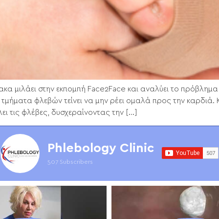
κα μιλάει στην εκπομπή Face2Face και αναλύει το πρόβλημ
α τμήματα φλεβών τείνει να μην ρέει ομαλά προς την καρδιά
λει τις φλέβες, δυσχεραίνοντας την […]
Phlebology Clinic
507 Subscribers