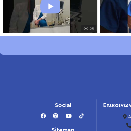
00:05
Social
Επικοινω
Α
Sitemap