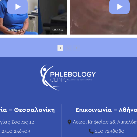
00:40
1
2
νία - Θεσσαλονίκη
Επικοινωνία - Αθήν
γίας Σοφίας 12
Λεωφ. Κηφισίας 28, Αμπελόκ
2310 236503
210 7238080