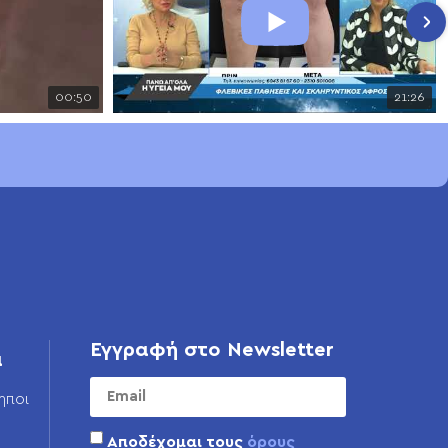
00:50
21:26
Εγγραφή στο Newsletter
α
ηποι
Αποδέχομαι τους
όρους