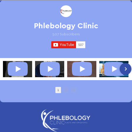
Phlebology Clinic
507 Subscribers
1
2